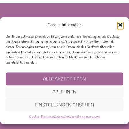
Cookie-Information
Um dir ein optimales Erlebnis zu bieten, verwenden wir Technologien wie Cookies,
um Geräteinformationen zu speichern und/oder darauf zuzugreifen. Wenn du
diesen Technologien zustimmst, können wir Daten wie das Surfverhalten oder
MausBärWear
eindeutige IDs auf dieser Website verarbeiten. Wenn du deine Zustimmung nicht
erteilst oder zurückziehst, können bestimmte Merkmale und Funktionen
Andrea Haider
beeinträchtigt werden.
Spirkavilsweg 5
ALLE AKZEPTIEREN
84149 Velden (Vils)
ABLEHNEN
E-MAIL
EINSTELLUNGEN ANSEHEN
Cookie-Richtlinie
Datenschutzerklärung
Impressum
Mein Account